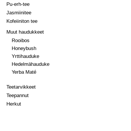
Pu-erh-tee
Jasmiinitee
Kofeiiniton tee
Muut haudukkeet
Rooibos
Honeybush
Yrttihauduke
Hedelmähauduke
Yerba Maté
Teetarvikkeet
Teepannut
Herkut