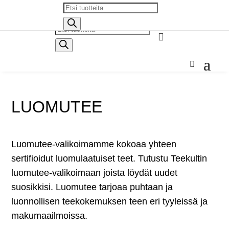
Products
search
Products

search
LUOMUTEE
Luomutee-valikoimamme kokoaa yhteen
sertifioidut luomulaatuiset teet. Tutustu Teekultin
luomutee-valikoimaan joista löydät uudet
suosikkisi. Luomutee tarjoaa puhtaan ja
luonnollisen teekokemuksen teen eri tyyleissä ja
makumaailmoissa.