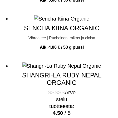
Alk.
5,00
€
/ 50 g pussi
SENCHA KIINA ORGANIC
Vihreä tee | Ruohoinen, raikas ja eloisa
Alk.
4,00
€
/ 50 g pussi
SHANGRI-LA RUBY NEPAL
ORGANIC
Arvo
stelu
tuotteesta:
4.50
/ 5