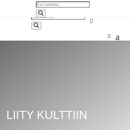
Products
search
Products

search
LIITY KULTTIIN