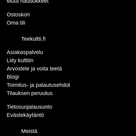
Muut haudukkeet
Ostoskori
Oma tili
Teekultti.fi
Asiakaspalvelu
Liity kulttiin
Arvostele ja voita teetä
Blogi
Toimitus- ja palautusehdot
Tilauksen peruutus
Tietosuojalausunto
Evästekäytäntö
Meistä