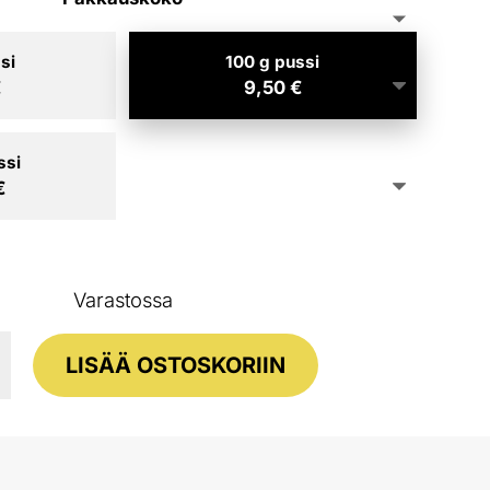
si
100 g pussi
€
9,50
€
ssi
€
Varastossa
ing
LISÄÄ OSTOSKORIIN
a
c