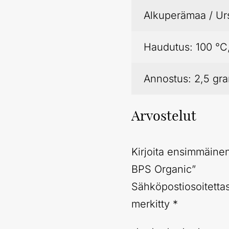
Alkuperämaa / Urs
Haudutus: 100 °C,
Annostus: 2,5 gra
Arvostelut
Kirjoita ensimmäinen
BPS Organic”
Sähköpostiosoitettasi
merkitty
*