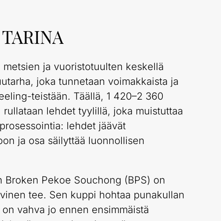
 TARINA
metsien ja vuoristotuulten keskellä
tarha, joka tunnetaan voimakkaista ja
jeeling-teistään. Täällä, 1 420–2 360
rullataan lehdet tyylillä, joka muistuttaa
rosessointia: lehdet jäävät
n ja osa säilyttää luonnollisen
n Broken Pekoe Souchong (BPS) on
iivinen tee. Sen kuppi hohtaa punakullan
mi on vahva jo ennen ensimmäistä