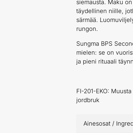
siemausta. Maku on 
täydellinen niille, j
särmää. Luomuviljely
rungon.
Sungma BPS Second 
mielen: se on vuorist
ja pieni rituaali täyn
FI-201-EKO: Muusta 
jordbruk
Ainesosat / Ingred