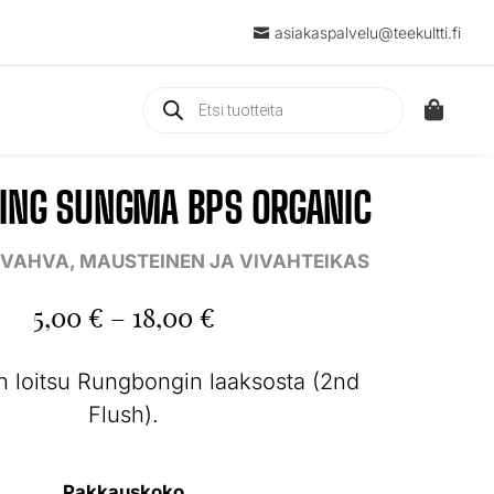
asiakaspalvelu@teekultti.fi

Products

search
ING SUNGMA BPS ORGANIC
| VAHVA, MAUSTEINEN JA VIVAHTEIKAS
Hintaluokka:
5,00
€
–
18,00
€
5,00 €
 loitsu Rungbongin laaksosta (2nd
-
Flush).
18,00 €
Pakkauskoko