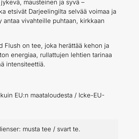
jykevä, mausteinen ja syvä –
otka etsivät Darjeelingilta selvää voimaa ja
 antaa vivahteille puhtaan, kirkkaan
Flush on tee, joka herättää kehon ja
on energiaa, rullattujen lehtien tarinaa
nä intensiteettiä.
kuin EU:n maataloudesta / Icke-EU-
ienser: musta tee / svart te.