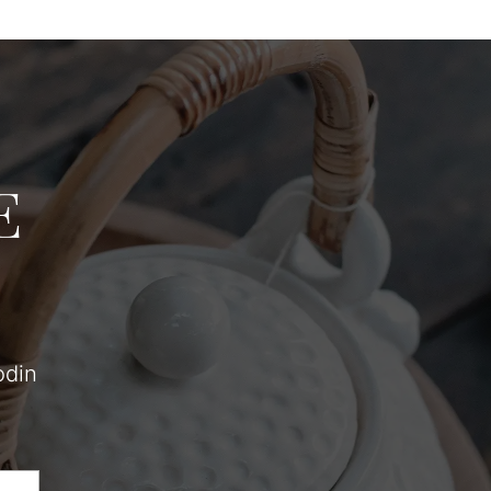
E
odin