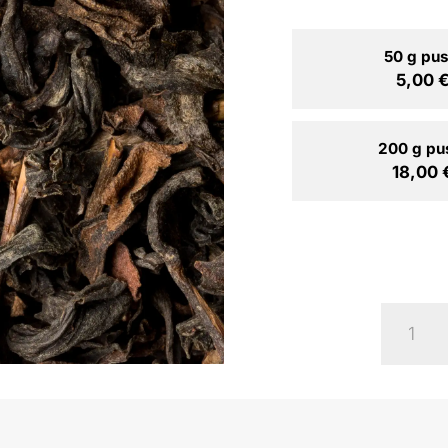
50 g pus
5,00
200 g pu
18,00
Darjeel
Sungm
BPS
Organi