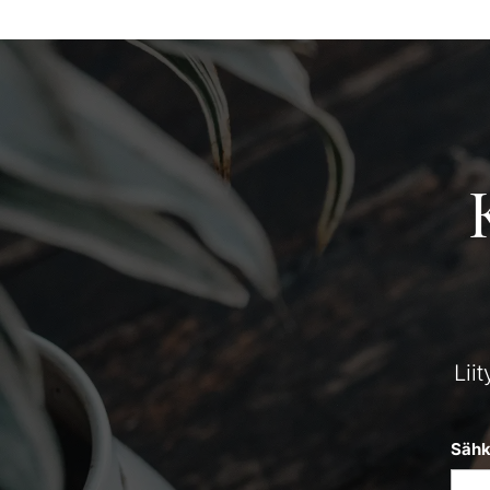
Lii
Sähk