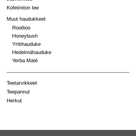
Kofeiiniton tee
Muut haudukkeet
Rooibos
Honeybush
Yrttihauduke
Hedelmähauduke
Yerba Maté
Teetarvikkeet
Teepannut
Herkut