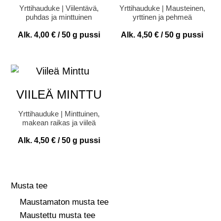
Arvostelu
Yrttihauduke | Viilentävä,
Yrttihauduke | Mausteinen,
tuotteesta:
puhdas ja minttuinen
yrttinen ja pehmeä
4.33
/ 5
Alk.
4,00
€
/ 50 g pussi
Alk.
4,50
€
/ 50 g pussi
VIILEÄ MINTTU
Yrttihauduke | Minttuinen,
makean raikas ja viileä
Alk.
4,50
€
/ 50 g pussi
Musta tee
Maustamaton musta tee
Maustettu musta tee