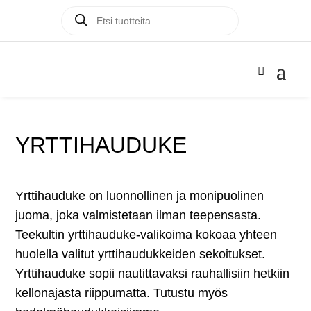
Products
Products

search
search
YRTTIHAUDUKE
Yrttihauduke on luonnollinen ja monipuolinen
juoma, joka valmistetaan ilman teepensasta.
Teekultin yrttihauduke-valikoima kokoaa yhteen
huolella valitut yrttihaudukkeiden sekoitukset.
Yrttihauduke sopii nautittavaksi rauhallisiin hetkiin
kellonajasta riippumatta. Tutustu myös