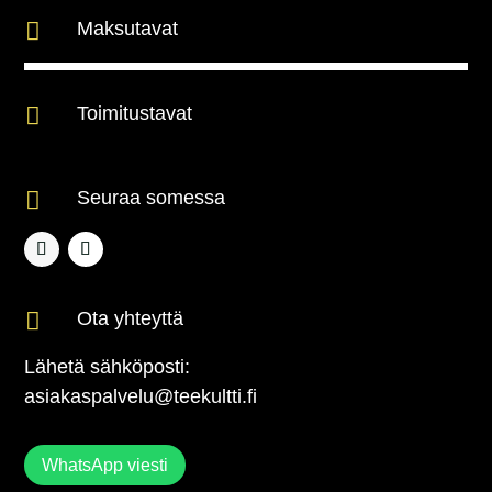

Maksutavat

Toimitustavat

Seuraa somessa

Ota yhteyttä
Lähetä sähköposti:
asiakaspalvelu@teekultti.fi
WhatsApp viesti