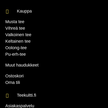

Kauppa
Musta tee
Vihreä tee
Valkoinen tee
Keltainen tee
Oolong-tee
Pu-erh-tee
Muut haudukkeet
Ostoskori
Oma tili

Teekultti.fi
Asiakaspalvelu