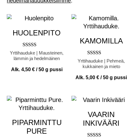
hedelmähaudukkeisiimme
.
HUOLENPITO
KAMOMILLA
Arvostelu
Yrttihauduke | Mausteinen,
tuotteesta:
lämmin ja hedelmäinen
Arvostelu
Yrttihauduke | Pehmeä,
5.00
tuotteesta:
kukkainen ja mieto
/ 5
Alk.
4,50
€
/ 50 g pussi
5.00
/ 5
Alk.
5,00
€
/ 50 g pussi
VAARIN
PIPARMINTTU
INKIVÄÄRI
PURE