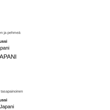
nen ja pehmeä
ussi
APANI
 tasapainoinen
ussi