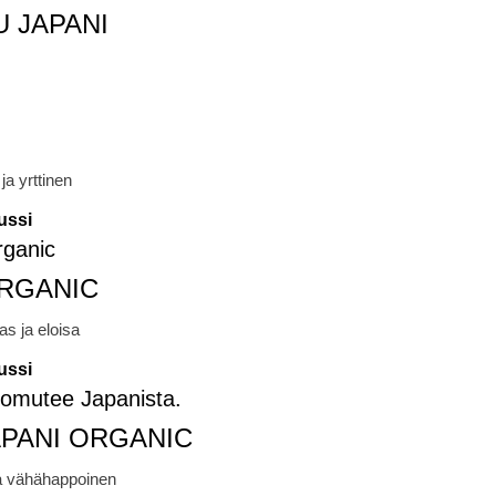
 JAPANI
ja yrttinen
ussi
ORGANIC
as ja eloisa
ussi
APANI ORGANIC
a vähähappoinen