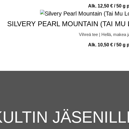
Alk.
12,50
€
/ 50 g 
SILVERY PEARL MOUNTAIN (TAI MU
Vihreä tee | Hellä, makea j
Alk.
10,50
€
/ 50 g 
KULTIN JÄSENILL