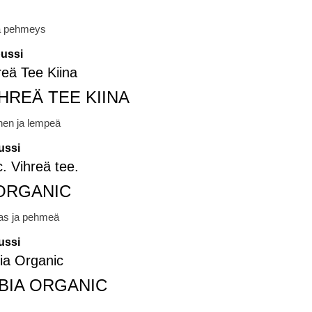
ja pehmeys
pussi
HREÄ TEE KIINA
nen ja lempeä
ussi
 ORGANIC
kas ja pehmeä
ussi
BIA ORGANIC