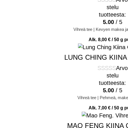
stelu
tuotteesta:
5.00
/ 5
Vihreä tee | Kevyen makea j
Alk.
8,00
€
/ 50 g p
LUNG CHING KIIN
Arvo
stelu
tuotteesta:
5.00
/ 5
Vihreä tee | Pehmeä, makea
Alk.
7,00
€
/ 50 g p
MAO FENG KIINA