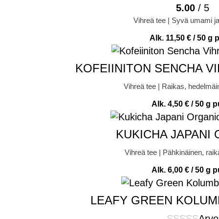
5.00
/ 5
Vihreä tee | Syvä umami 
Alk.
11,50
€
/ 50 g 
KOFEIINITON SENCHA VI
Vihreä tee | Raikas, hedelmäi
Alk.
4,50
€
/ 50 g p
KUKICHA JAPANI
Vihreä tee | Pähkinäinen, rai
Alk.
6,00
€
/ 50 g p
LEAFY GREEN KOLUM
Arvo