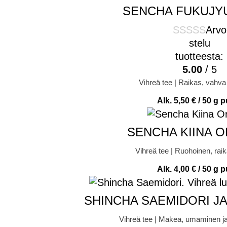
SENCHA FUKUJYU
Arvo
stelu
tuotteesta:
5.00
/ 5
Vihreä tee | Raikas, vahva 
Alk.
5,50
€
/ 50 g p
SENCHA KIINA 
Vihreä tee | Ruohoinen, raik
Alk.
4,00
€
/ 50 g p
SHINCHA SAEMIDORI J
Vihreä tee | Makea, umaminen j