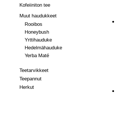
Kofeiiniton tee
Muut haudukkeet
Rooibos
Honeybush
Yrttihauduke
Hedelmähauduke
Yerba Maté
Teetarvikkeet
Teepannut
Herkut