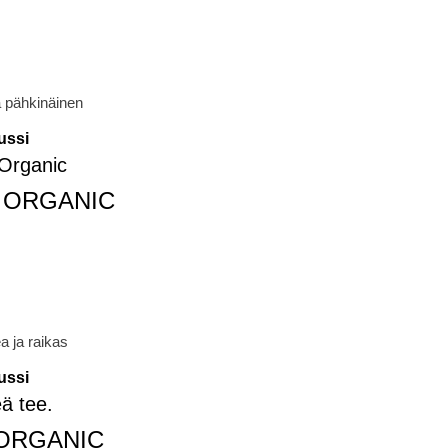
a pähkinäinen
ussi
A ORGANIC
 ja raikas
ussi
 ORGANIC