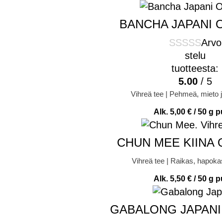
BANCHA JAPANI 
Arvo
stelu
tuotteesta:
5.00
/ 5
Vihreä tee | Pehmeä, mieto 
Alk.
5,00
€
/ 50 g p
CHUN MEE KIINA
Vihreä tee | Raikas, hapokas
Alk.
5,50
€
/ 50 g p
GABALONG JAPANI