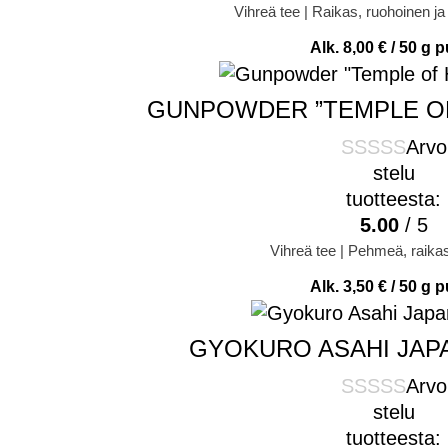
Vihreä tee | Raikas, ruohoinen j
Alk.
8,00
€
/ 50 g p
GUNPOWDER ”TEMPLE OF
Arvo
stelu
tuotteesta:
5.00
/ 5
Vihreä tee | Pehmeä, raika
Alk.
3,50
€
/ 50 g p
GYOKURO ASAHI JAP
Arvo
stelu
tuotteesta: