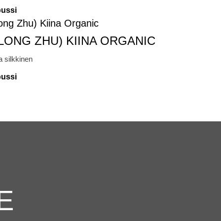
pussi
 LONG ZHU) KIINA ORGANIC
a silkkinen
pussi
E