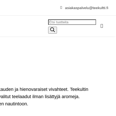

asiakaspalvelu@teekultti.fi
Products

search
auden ja hienovaraiset vivahteet. Teekultin
litut teelaadut ilman lisättyjä aromeja.
en nautintoon.