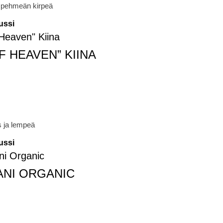
a pehmeän kirpeä
ussi
 HEAVEN” KIINA
s ja lempeä
ussi
ANI ORGANIC