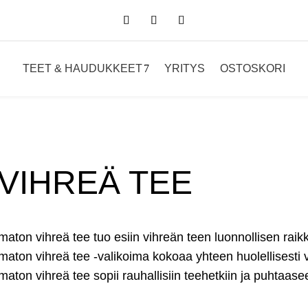
TEET & HAUDUKKEET
YRITYS
OSTOSKORI
VIHREÄ TEE
aton vihreä tee tuo esiin vihreän teen luonnollisen raikk
aton vihreä tee -valikoima kokoaa yhteen huolellisesti va
aton vihreä tee sopii rauhallisiin teehetkiin ja puhtaase