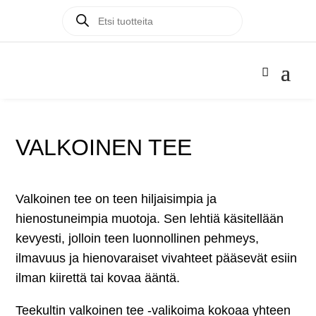
Products
Products

search
search
VALKOINEN TEE
Valkoinen tee on teen hiljaisimpia ja
hienostuneimpia muotoja. Sen lehtiä käsitellään
kevyesti, jolloin teen luonnollinen pehmeys,
ilmavuus ja hienovaraiset vivahteet pääsevät esiin
ilman kiirettä tai kovaa ääntä.
Teekultin valkoinen tee -valikoima kokoaa yhteen