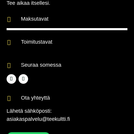
Tee aikaa itsellesi.

Maksutavat

Toimitustavat

Seuraa somessa

Ota yhteyttä
Lähetä sähköposti:
asiakaspalvelu@teekultti.fi