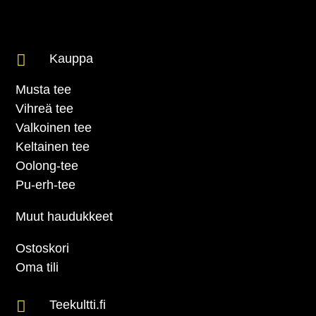

Kauppa
Musta tee
Vihreä tee
Valkoinen tee
Keltainen tee
Oolong-tee
Pu-erh-tee
Muut haudukkeet
Ostoskori
Oma tili

Teekultti.fi