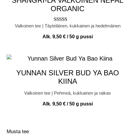
SHANGRI-LA VALKOINEN NEPAL
ORGANIC
Valkoinen tee | Täyteläinen, kukkainen ja hedelmäinen
Arvostelu
tuotteesta:
Alk.
9,50
€
/ 50 g pussi
5.00
/ 5
YUNNAN SILVER BUD YA BAO
KIINA
Valkoinen tee | Pehmeä, kukkainen ja raikas
Alk.
9,50
€
/ 50 g pussi
Musta tee