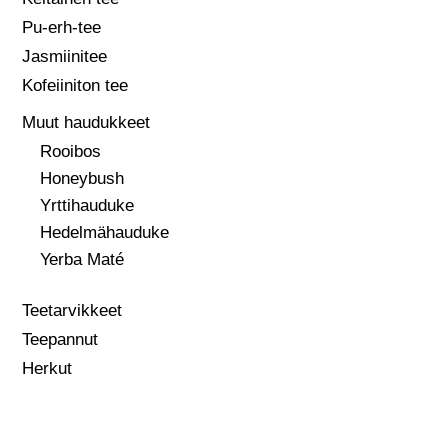
Pu-erh-tee
Jasmiinitee
Kofeiiniton tee
Muut haudukkeet
Rooibos
Honeybush
Yrttihauduke
Hedelmähauduke
Yerba Maté
Teetarvikkeet
Teepannut
Herkut