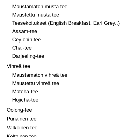
Maustamaton musta tee
Maustettu musta tee
Teesekoitukset (English Breakfast, Earl Grey..)
Assam-tee
Ceylonin tee
Chai-tee
Darjeeling-tee
Vihreä tee
Maustamaton vihreä tee
Maustettu vihreä tee
Matcha-tee
Hojicha-tee
Oolong-tee
Punainen tee
Valkoinen tee
Keltainen tee