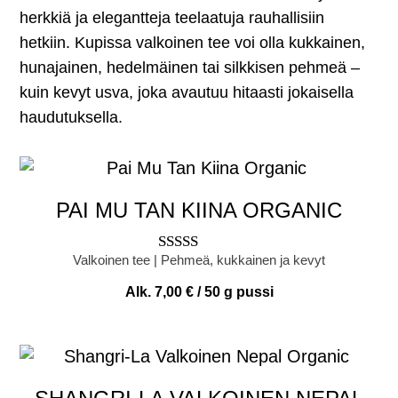
herkkiä ja elegantteja teelaatuja rauhallisiin
hetkiin. Kupissa valkoinen tee voi olla kukkainen,
hunajainen, hedelmäinen tai silkkisen pehmeä –
kuin kevyt usva, joka avautuu hitaasti jokaisella
haudutuksella.
PAI MU TAN KIINA ORGANIC
Valkoinen tee | Pehmeä, kukkainen ja kevyt
Arvostelu
tuotteesta:
Alk.
7,00
€
/ 50 g pussi
4.00
/ 5