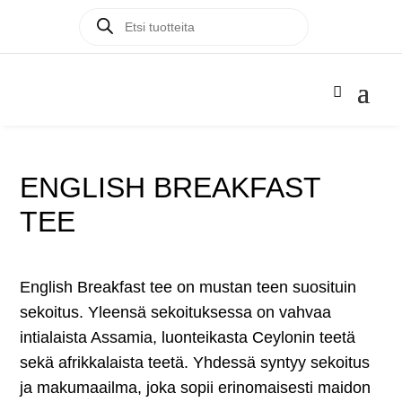
Products
Products

search
search
ENGLISH BREAKFAST
TEE
English Breakfast tee on mustan teen suosituin
sekoitus. Yleensä sekoituksessa on vahvaa
intialaista Assamia, luonteikasta Ceylonin teetä
sekä afrikkalaista teetä. Yhdessä syntyy sekoitus
ja makumaailma, joka sopii erinomaisesti maidon