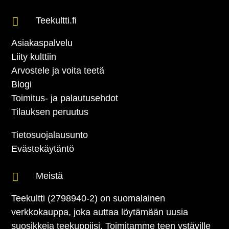

Teekultti.fi
Asiakaspalvelu
Liity kulttiin
Arvostele ja voita teetä
Blogi
Toimitus- ja palautusehdot
Tilauksen peruutus
Tietosuojalausunto
Evästekäytäntö

Meistä
Teekultti (2798940-2) on suomalainen
verkkokauppa, joka auttaa löytämään uusia
suosikkeja teekuppiisi. Toimitamme teen ystäville