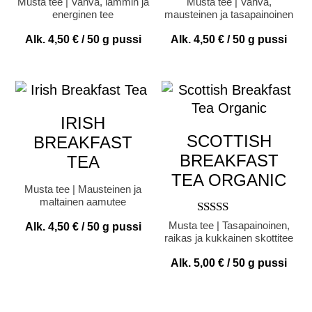
Arvostelu
Arvostelu
Musta tee | Vahva, lämmin ja
Musta tee | Vahva,
tuotteesta:
tuotteesta:
energinen tee
mausteinen ja tasapainoinen
4.00
5.00
/ 5
/ 5
Alk.
4,50
€
/ 50 g pussi
Alk.
4,50
€
/ 50 g pussi
IRISH
SCOTTISH
BREAKFAST
BREAKFAST
TEA
TEA ORGANIC
Musta tee | Mausteinen ja
maltainen aamutee
Arvostelu
Musta tee | Tasapainoinen,
Alk.
4,50
€
/ 50 g pussi
tuotteesta:
raikas ja kukkainen skottitee
5.00
/ 5
Alk.
5,00
€
/ 50 g pussi