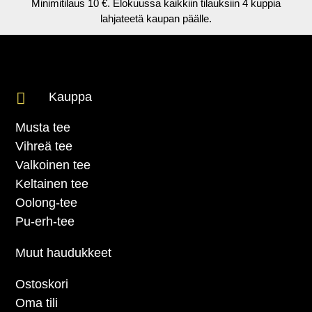
Minimitilaus 10 €. Elokuussa kaikkiin tilauksiin 4 kuppia
lahjateetä kaupan päälle.

Kauppa
Musta tee
Vihreä tee
Valkoinen tee
Keltainen tee
Oolong-tee
Pu-erh-tee
Muut haudukkeet
Ostoskori
Oma tili