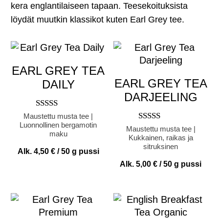
kera englantilaiseen tapaan. Teesekoituksista
löydät muutkin klassikot kuten Earl Grey tee.
EARL GREY TEA
EARL GREY TEA
DAILY
DARJEELING
Arvostelu
Maustettu musta tee |
tuotteesta:
Luonnollinen bergamotin
Arvostelu
Maustettu musta tee |
5.00
maku
tuotteesta:
Kukkainen, raikas ja
/ 5
5.00
sitruksinen
Alk.
4,50
€
/ 50 g pussi
/ 5
Alk.
5,00
€
/ 50 g pussi