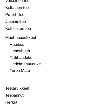
Valkoinen tee
Keltainen tee
Pu-erh-tee
Jasmiinitee
Kofeiiniton tee
Muut haudukkeet
Rooibos
Honeybush
Yrttihauduke
Hedelmähauduke
Yerba Maté
Teetarvikkeet
Teepannut
Herkut