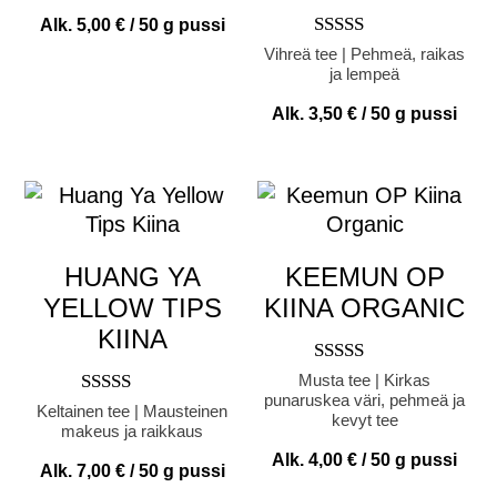
Alk.
5,00
€
/ 50 g pussi
Arvostelu
Vihreä tee | Pehmeä, raikas
tuotteesta:
ja lempeä
5.00
/ 5
Alk.
3,50
€
/ 50 g pussi
HUANG YA
KEEMUN OP
YELLOW TIPS
KIINA ORGANIC
KIINA
Arvostelu
Musta tee | Kirkas
tuotteesta:
punaruskea väri, pehmeä ja
Arvostelu
Keltainen tee | Mausteinen
4.00
kevyt tee
tuotteesta:
makeus ja raikkaus
/ 5
5.00
Alk.
4,00
€
/ 50 g pussi
/ 5
Alk.
7,00
€
/ 50 g pussi