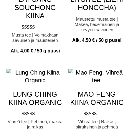
SOUCHONG
HONGCHA)
KIINA
Maustettu musta tee |
Makea, hedelmäinen ja
kevyen savuinen
Arvostelu
Musta tee | Voimakkaan
tuotteesta:
savuinen ja mausteinen
Alk.
4,50
€
/ 50 g pussi
5.00
/ 5
Alk.
4,00
€
/ 50 g pussi
LUNG CHING
MAO FENG
KIINA ORGANIC
KIINA ORGANIC
Arvostelu
Arvostelu
Vihreä tee | Pehmeä, makea
Vihreä tee | Raikas,
tuotteesta:
tuotteesta:
ja raikas
sitruksinen ja pehmeä
5.00
5.00