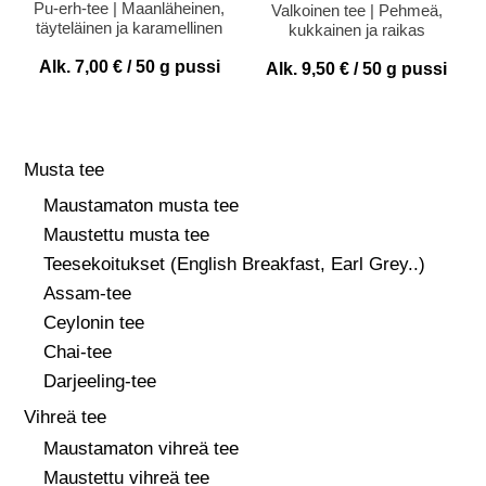
Arvostelu
Pu-erh-tee | Maanläheinen,
Valkoinen tee | Pehmeä,
tuotteesta:
täyteläinen ja karamellinen
kukkainen ja raikas
5.00
/ 5
Alk.
7,00
€
/ 50 g pussi
Alk.
9,50
€
/ 50 g pussi
Musta tee
Maustamaton musta tee
Maustettu musta tee
Teesekoitukset (English Breakfast, Earl Grey..)
Assam-tee
Ceylonin tee
Chai-tee
Darjeeling-tee
Vihreä tee
Maustamaton vihreä tee
Maustettu vihreä tee