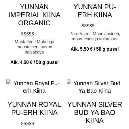
YUNNAN
YUNNAN PU-
IMPERIAL KIINA
ERH KIINA
ORGANIC
Arvostelu
Pu-erh-tee | Maanläheinen,
tuotteesta:
mausteinen ja voimakas
Arvostelu
Musta tee | Makea ja
5.00
tuotteesta:
mausteinen, savun
/ 5
Alk.
5,50
€
/ 50 g pussi
5.00
häivähdys
/ 5
Alk.
4,50
€
/ 50 g pussi
YUNNAN ROYAL
YUNNAN SILVER
PU-ERH KIINA
BUD YA BAO
KIINA