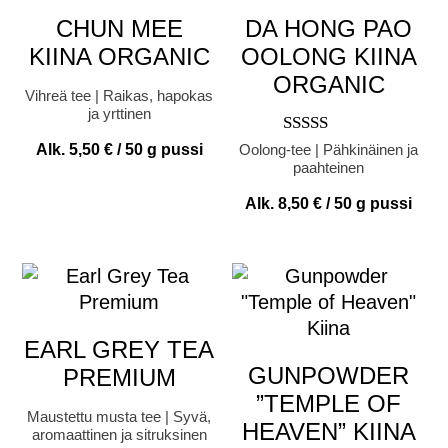
CHUN MEE
DA HONG PAO
KIINA ORGANIC
OOLONG KIINA
ORGANIC
Vihreä tee | Raikas, hapokas
ja yrttinen
Arvostelu
Alk.
5,50
€
/ 50 g pussi
Oolong-tee | Pähkinäinen ja
tuotteesta:
paahteinen
4.75
/ 5
Alk.
8,50
€
/ 50 g pussi
EARL GREY TEA
GUNPOWDER
PREMIUM
”TEMPLE OF
Maustettu musta tee | Syvä,
HEAVEN” KIINA
aromaattinen ja sitruksinen