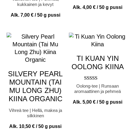
tuotteesta:
kukkainen ja kevyt
Alk.
4,00
€
/ 50 g pussi
4.00
/ 5
Alk.
7,00
€
/ 50 g pussi
TI KUAN YIN
OOLONG KIINA
SILVERY PEARL
MOUNTAIN (TAI
Arvostelu
Oolong-tee | Runsaan
MU LONG ZHU)
tuotteesta:
aromaattinen ja pehmeä
5.00
KIINA ORGANIC
/ 5
Alk.
5,00
€
/ 50 g pussi
Vihreä tee | Hellä, makea ja
silkkinen
Alk.
10,50
€
/ 50 g pussi