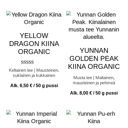
YELLOW
DRAGON KIINA
YUNNAN
ORGANIC
GOLDEN PEAK
KIINA ORGANIC
Arvostelu
Keltainen tee | Mausteinen,
tuotteesta:
suklainen ja kukkainen
Musta tee | Maltainen,
5.00
mausteinen ja pehmeä
/ 5
Alk.
6,50
€
/ 50 g pussi
Alk.
8,00
€
/ 50 g pussi