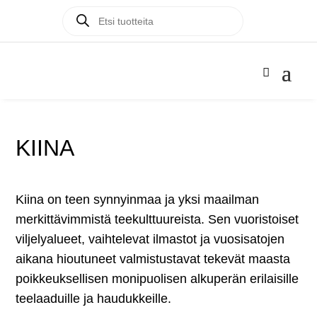
Products
Products

search
search
KIINA
Kiina on teen synnyinmaa ja yksi maailman
merkittävimmistä teekulttuureista. Sen vuoristoiset
viljelyalueet, vaihtelevat ilmastot ja vuosisatojen
aikana hioutuneet valmistustavat tekevät maasta
poikkeuksellisen monipuolisen alkuperän erilaisille
teelaaduille ja haudukkeille.