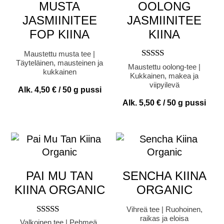
MUSTA
OOLONG
JASMIINITEE
JASMIINITEE
FOP KIINA
KIINA
Maustettu musta tee |
Täyteläinen, mausteinen ja
Arvostelu
Maustettu oolong-tee |
kukkainen
tuotteesta:
Kukkainen, makea ja
5.00
viipyilevä
Alk.
4,50
€
/ 50 g pussi
/ 5
Alk.
5,50
€
/ 50 g pussi
PAI MU TAN
SENCHA KIINA
KIINA ORGANIC
ORGANIC
Vihreä tee | Ruohoinen,
raikas ja eloisa
Arvostelu
Valkoinen tee | Pehmeä,