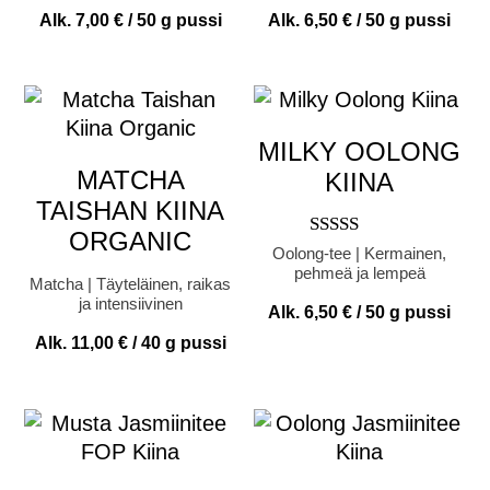
/ 5
/ 5
Alk.
7,00
€
/ 50 g pussi
Alk.
6,50
€
/ 50 g pussi
MILKY OOLONG
MATCHA
KIINA
TAISHAN KIINA
ORGANIC
Arvostelu
Oolong-tee | Kermainen,
tuotteesta:
pehmeä ja lempeä
Matcha | Täyteläinen, raikas
5.00
ja intensiivinen
/ 5
Alk.
6,50
€
/ 50 g pussi
Alk.
11,00
€
/ 40 g pussi