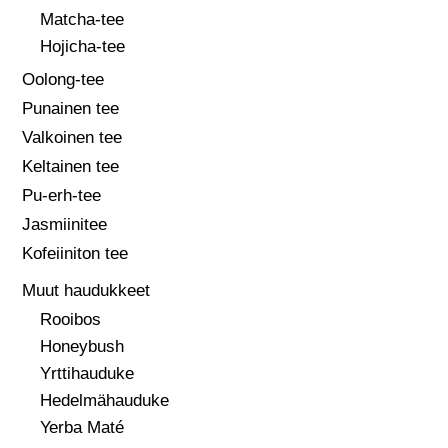
Matcha-tee
Hojicha-tee
Oolong-tee
Punainen tee
Valkoinen tee
Keltainen tee
Pu-erh-tee
Jasmiinitee
Kofeiiniton tee
Muut haudukkeet
Rooibos
Honeybush
Yrttihauduke
Hedelmähauduke
Yerba Maté