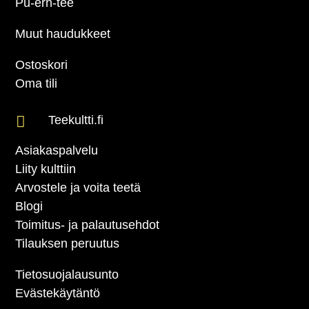
Pu-erh-tee
Muut haudukkeet
Ostoskori
Oma tili

Teekultti.fi
Asiakaspalvelu
Liity kulttiin
Arvostele ja voita teetä
Blogi
Toimitus- ja palautusehdot
Tilauksen peruutus
Tietosuojalausunto
Evästekäytäntö