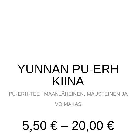
YUNNAN PU-ERH
KIINA
PU-ERH-TEE | MAANLÄHEINEN, MAUSTEINEN JA
VOIMAKAS
Hin
5,50
€
–
20,00
€
5,5