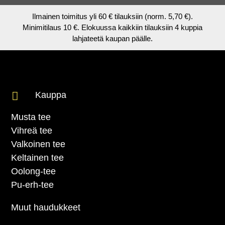
Ilmainen toimitus yli 60 € tilauksiin (norm. 5,70 €).
Minimitilaus 10 €. Elokuussa kaikkiin tilauksiin 4 kuppia
lahjateetä kaupan päälle.

Kauppa
Musta tee
Vihreä tee
Valkoinen tee
Keltainen tee
Oolong-tee
Pu-erh-tee
Muut haudukkeet