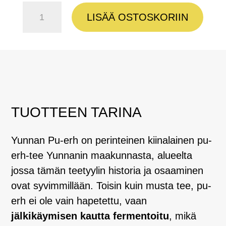
Yunnan
LISÄÄ OSTOSKORIIN
Pu-
erh
Kiina
määrä
TUOTTEEN TARINA
Yunnan Pu-erh on perinteinen kiinalainen pu-
erh-tee Yunnanin maakunnasta, alueelta
jossa tämän teetyylin historia ja osaaminen
ovat syvimmillään. Toisin kuin musta tee, pu-
erh ei ole vain hapetettu, vaan
jälkikäymisen kautta fermentoitu
, mikä