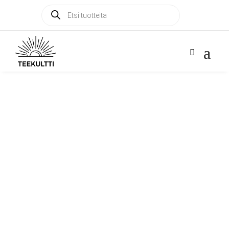
Products
Products

search
search