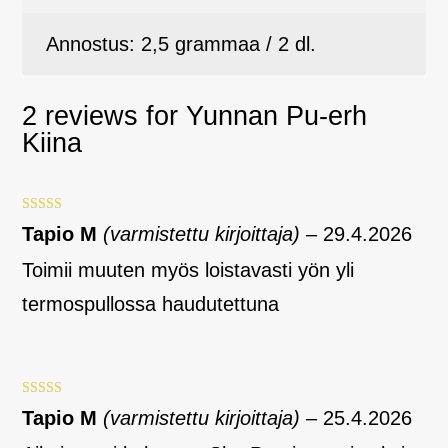
Annostus: 2,5 grammaa / 2 dl.
2 reviews for
Yunnan Pu-erh
Kiina
Arvostelu
Tapio M
(varmistettu kirjoittaja)
–
29.4.2026
tuotteesta:
5
/ 5
Toimii muuten myös loistavasti yön yli
termospullossa haudutettuna
Arvostelu
Tapio M
(varmistettu kirjoittaja)
–
25.4.2026
tuotteesta:
5
/ 5