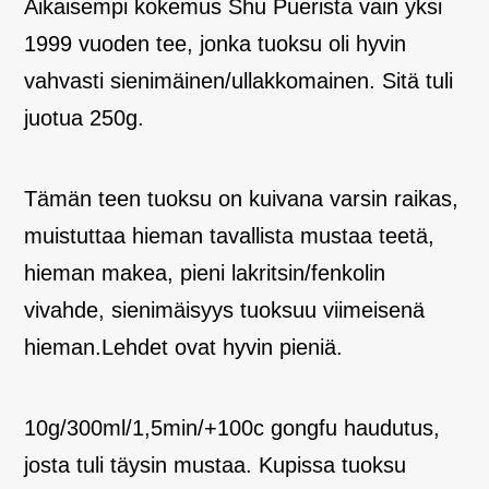
Aikaisempi kokemus Shu Puerista vain yksi
1999 vuoden tee, jonka tuoksu oli hyvin
vahvasti sienimäinen/ullakkomainen. Sitä tuli
juotua 250g.
Tämän teen tuoksu on kuivana varsin raikas,
muistuttaa hieman tavallista mustaa teetä,
hieman makea, pieni lakritsin/fenkolin
vivahde, sienimäisyys tuoksuu viimeisenä
hieman.Lehdet ovat hyvin pieniä.
10g/300ml/1,5min/+100c gongfu haudutus,
josta tuli täysin mustaa. Kupissa tuoksu