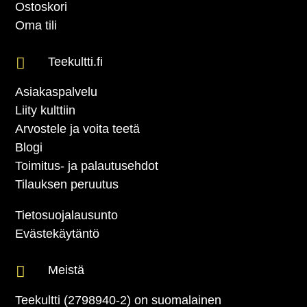
Ostoskori
Oma tili

Teekultti.fi
Asiakaspalvelu
Liity kulttiin
Arvostele ja voita teetä
Blogi
Toimitus- ja palautusehdot
Tilauksen peruutus
Tietosuojalausunto
Evästekäytäntö

Meistä
Teekultti (2798940-2) on suomalainen