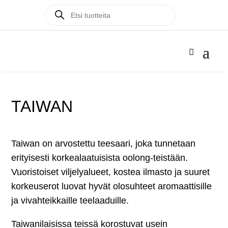
Products
Products

search
search
TAIWAN
Taiwan on arvostettu teesaari, joka tunnetaan
erityisesti korkealaatuisista oolong-teistään.
Vuoristoiset viljelyalueet, kostea ilmasto ja suuret
korkeuserot luovat hyvät olosuhteet aromaattisille
ja vivahteikkaille teelaaduille.
Taiwanilaisissa teissä korostuvat usein