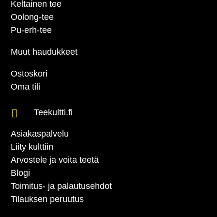
Keltainen tee
Oolong-tee
Pu-erh-tee
Muut haudukkeet
Ostoskori
Oma tili

Teekultti.fi
Asiakaspalvelu
Liity kulttiin
Arvostele ja voita teetä
Blogi
Toimitus- ja palautusehdot
Tilauksen peruutus