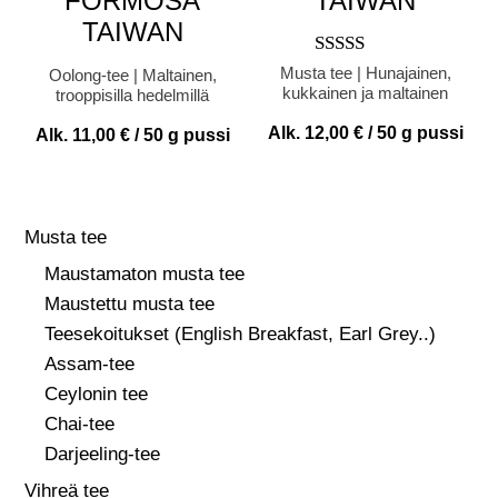
FORMOSA
TAIWAN
TAIWAN
Arvostelu
Musta tee | Hunajainen,
Oolong-tee | Maltainen,
tuotteesta:
kukkainen ja maltainen
trooppisilla hedelmillä
5.00
/ 5
Alk.
12,00
€
/ 50 g pussi
Alk.
11,00
€
/ 50 g pussi
Musta tee
Maustamaton musta tee
Maustettu musta tee
Teesekoitukset (English Breakfast, Earl Grey..)
Assam-tee
Ceylonin tee
Chai-tee
Darjeeling-tee
Vihreä tee