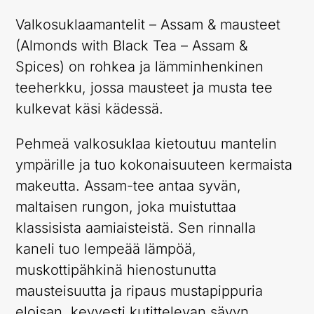
Valkosuklaamantelit – Assam & mausteet
(Almonds with Black Tea – Assam &
Spices) on rohkea ja lämminhenkinen
teeherkku, jossa mausteet ja musta tee
kulkevat käsi kädessä.
Pehmeä valkosuklaa kietoutuu mantelin
ympärille ja tuo kokonaisuuteen kermaista
makeutta. Assam-tee antaa syvän,
maltaisen rungon, joka muistuttaa
klassisista aamiaisteistä. Sen rinnalla
kaneli tuo lempeää lämpöä,
muskottipähkinä hienostunutta
mausteisuutta ja ripaus mustapippuria
eloisan, kevyesti kutittelevan sävyn.