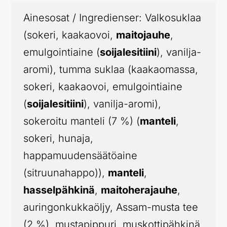
Ainesosat / Ingredienser: Valkosuklaa
(sokeri, kaakaovoi,
maitojauhe
,
emulgointiaine (
soijalesitiini
), vanilja-
aromi), tumma suklaa (kaakaomassa,
sokeri, kaakaovoi, emulgointiaine
(
soijalesitiini
), vanilja-aromi),
sokeroitu manteli (7 %) (
manteli
,
sokeri, hunaja,
happamuudensäätöaine
(sitruunahappo)),
manteli
,
hasselpähkinä
,
maitoherajauhe
,
auringonkukkaöljy, Assam-musta tee
(2 %), mustapippuri, muskottipähkinä,