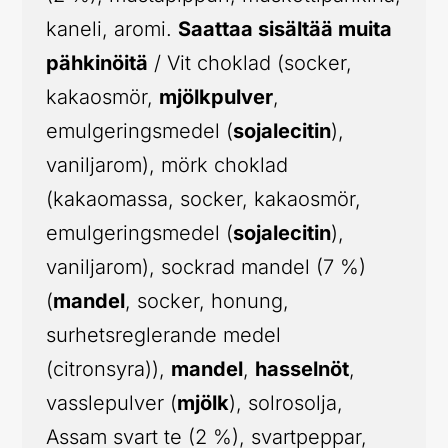
kaneli, aromi.
Saattaa sisältää muita
pähkinöitä
/ Vit choklad (socker,
kakaosmör,
mjölkpulver
,
emulgeringsmedel (
sojalecitin
),
vaniljarom), mörk choklad
(kakaomassa, socker, kakaosmör,
emulgeringsmedel (
sojalecitin
),
vaniljarom), sockrad mandel (7 %)
(
mandel
, socker, honung,
surhetsreglerande medel
(citronsyra)),
mandel
,
hasselnöt
,
vasslepulver (
mjölk
), solrosolja,
Assam svart te (2 %), svartpeppar,