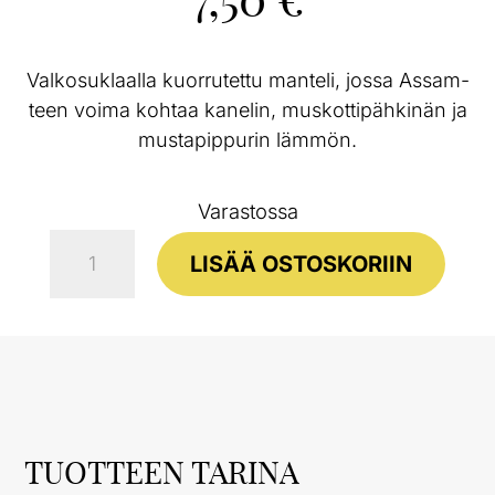
Valkosuklaalla kuorrutettu manteli, jossa Assam-
teen voima kohtaa kanelin, muskottipähkinän ja
mustapippurin lämmön.
Varastossa
Valkosuklaamantelit
LISÄÄ OSTOSKORIIN
Assam
&
mausteet
60
g
TUOTTEEN TARINA
määrä