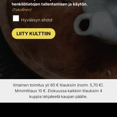
henkilötietojen tallentamisen ja käytön.
(Pakollinen)
Hyväksyn ehdot
LIITY KULTTIIN
Ilmainen toimitus yli 60 € tilauksiin (norm. 5,70 €).
Minimitilaus 10 €. Elokuussa kaikkiin tilauksiin 4
kuppia lahjateetä kaupan päälle.