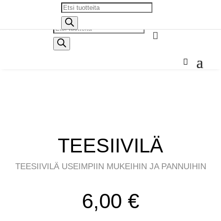
Products
search
Products

search
TEESIIVILÄ
TEESIIVILÄ USEIMPIIN MUKEIHIN JA PANNUIHIN
6,00
€