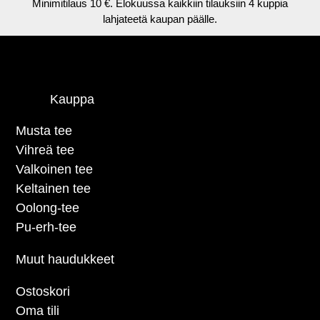
Minimitilaus 10 €. Elokuussa kaikkiin tilauksiin 4 kuppia
lahjateetä kaupan päälle.
Kauppa
Musta tee
Vihreä tee
Valkoinen tee
Keltainen tee
Oolong-tee
Pu-erh-tee
Muut haudukkeet
Ostoskori
Oma tili