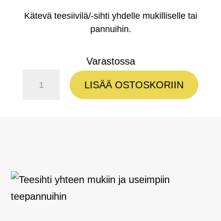
Kätevä teesiivilä/-sihti yhdelle mukilliselle tai
pannuihin.
Varastossa
Teesiivilä
LISÄÄ OSTOSKORIIN
määrä