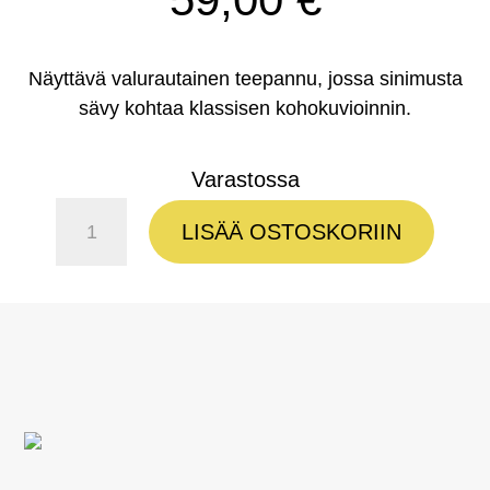
Näyttävä valurautainen teepannu, jossa sinimusta
sävy kohtaa klassisen kohokuvioinnin.
Varastossa
Teepannu
LISÄÄ OSTOSKORIIN
Wing
0,8
l
määrä