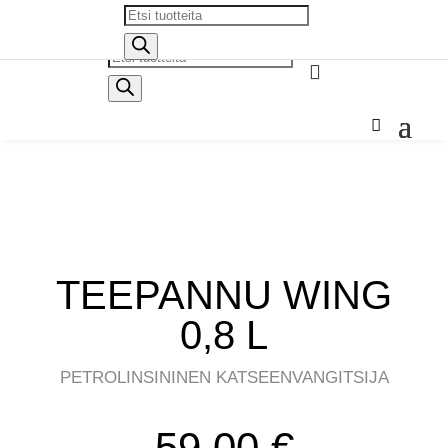
Products
search
Products

search
TEEPANNU WING
0,8 L
PETROLINSININEN KATSEENVANGITSIJA
59,00
€