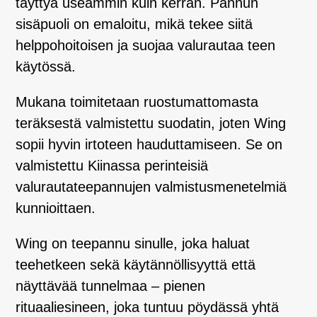
täyttyä useammin kuin kerran. Pannun
sisäpuoli on emaloitu, mikä tekee siitä
helppohoitoisen ja suojaa valurautaa teen
käytössä.
Mukana toimitetaan ruostumattomasta
teräksestä valmistettu suodatin, joten Wing
sopii hyvin irtoteen hauduttamiseen. Se on
valmistettu Kiinassa perinteisiä
valurautateepannujen valmistusmenetelmiä
kunnioittaen.
Wing on teepannu sinulle, joka haluat
teehetkeen sekä käytännöllisyyttä että
näyttävää tunnelmaa – pienen
rituaaliesineen, joka tuntuu pöydässä yhtä