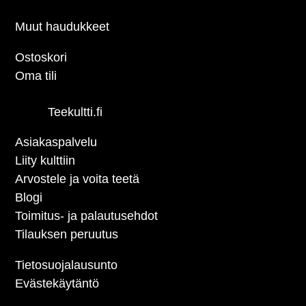
Muut haudukkeet
Ostoskori
Oma tili
Teekultti.fi
Asiakaspalvelu
Liity kulttiin
Arvostele ja voita teetä
Blogi
Toimitus- ja palautusehdot
Tilauksen peruutus
Tietosuojalausunto
Evästekäytäntö