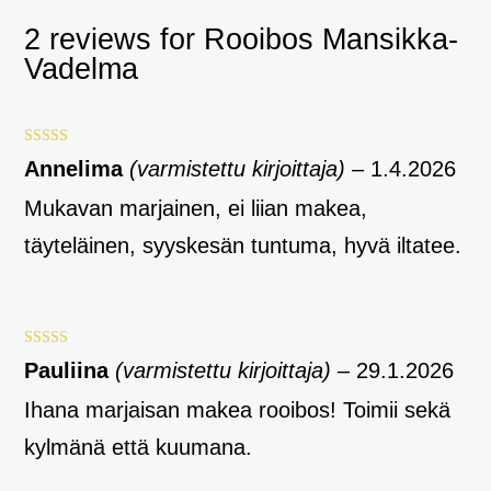
2 reviews for
Rooibos Mansikka-
Vadelma
Arvostelu
Annelima
(varmistettu kirjoittaja)
–
1.4.2026
tuotteesta:
4
/ 5
Mukavan marjainen, ei liian makea,
täyteläinen, syyskesän tuntuma, hyvä iltatee.
Arvostelu
Pauliina
(varmistettu kirjoittaja)
–
29.1.2026
tuotteesta:
5
/ 5
Ihana marjaisan makea rooibos! Toimii sekä
kylmänä että kuumana.