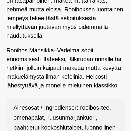
on tasapainoinen: makea mutta raikas,
pehmeä mutta eloisa. Rooiboksen luontainen
lempeys tekee tästä sekoituksesta
miellyttävän juotavan myös pidemmällä
haudutuksella.
Rooibos Mansikka–Vadelma sopii
erinomaisesti iltateeksi, jälkiruoan rinnalle tai
hetkiin, jolloin kaipaat makeaa mutta kevyttä
makuelämystä ilman kofeiinia. Helposti
lähestyttävä ja monelle mieluinen klassikko.
Ainesosat / Ingredienser: rooibos-tee,
omenapalat, ruusunmarjankuori,
paahdetut kookoshiutaleet, luonnollinen