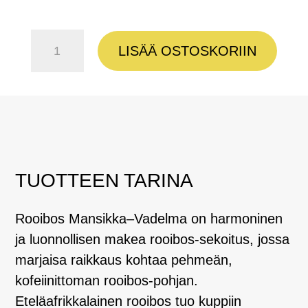
Rooibos
LISÄÄ OSTOSKORIIN
Mansikka-
Vadelma
määrä
TUOTTEEN TARINA
Rooibos Mansikka–Vadelma on harmoninen
ja luonnollisen makea rooibos-sekoitus, jossa
marjaisa raikkaus kohtaa pehmeän,
kofeiinittoman rooibos-pohjan.
Eteläafrikkalainen rooibos tuo kuppiin