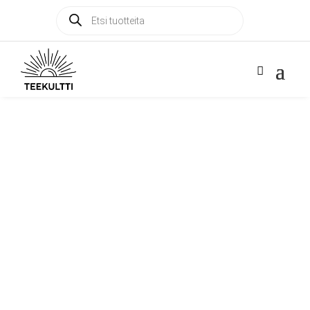
Products
Products

search
search