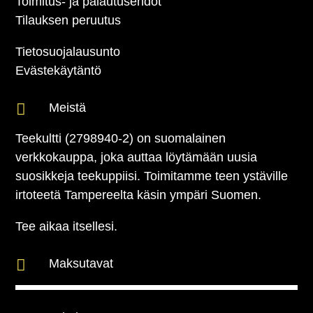
Toimitus- ja palautusehdot
Tilauksen peruutus
Tietosuojalausunto
Evästekäytäntö

Meistä
Teekultti (2798940-2) on suomalainen
verkkokauppa, joka auttaa löytämään uusia
suosikkeja teekuppiisi. Toimitamme teen ystäville
irtoteetä Tampereelta käsin ympäri Suomen.
Tee aikaa itsellesi.

Maksutavat