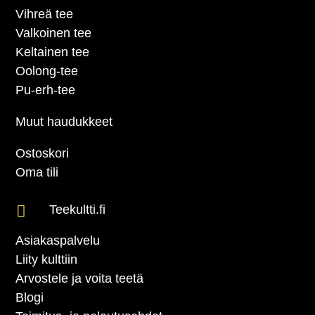
Vihreä tee
Valkoinen tee
Keltainen tee
Oolong-tee
Pu-erh-tee
Muut haudukkeet
Ostoskori
Oma tili

Teekultti.fi
Asiakaspalvelu
Liity kulttiin
Arvostele ja voita teetä
Blogi