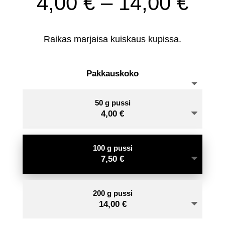
Hin
4,00
€
–
14,00
€
4,0
-
Raikas marjaisa kuiskaus kupissa.
14,
Pakkauskoko
50 g pussi
4,00
€
100 g pussi
7,50
€
200 g pussi
14,00
€