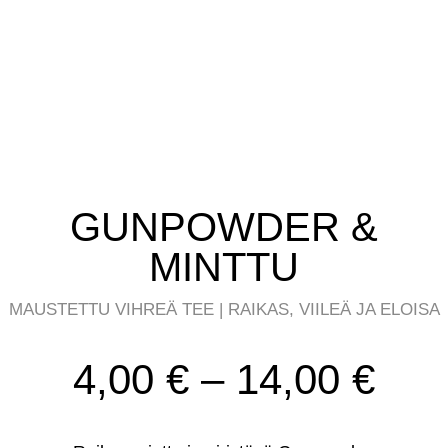
GUNPOWDER &
MINTTU
MAUSTETTU VIHREÄ TEE | RAIKAS, VIILEÄ JA ELOISA
Hin
4,00
€
–
14,00
€
4,0
-