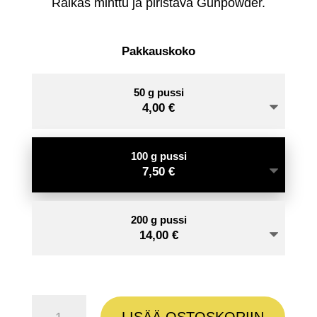
Raikas minttu ja piristävä Gunpowder.
14,
Pakkauskoko
50 g pussi
4,00
€
100 g pussi
7,50
€
200 g pussi
14,00
€
Gunpowder
LISÄÄ OSTOSKORIIN