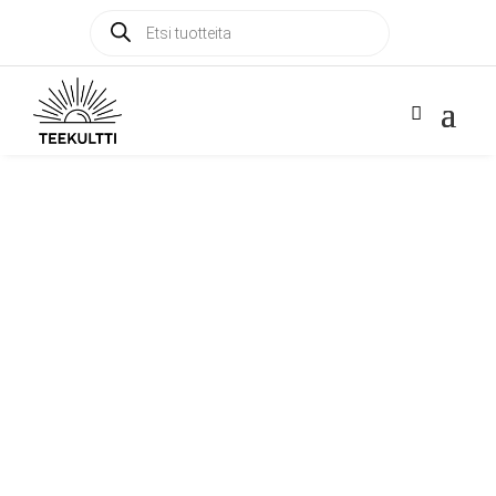
Products
Products

search
search