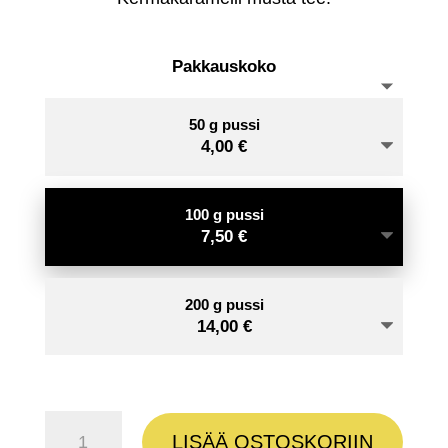
14,
Pakkauskoko
50 g pussi
4,00
€
100 g pussi
7,50
€
200 g pussi
14,00
€
Creme
LISÄÄ OSTOSKORIIN