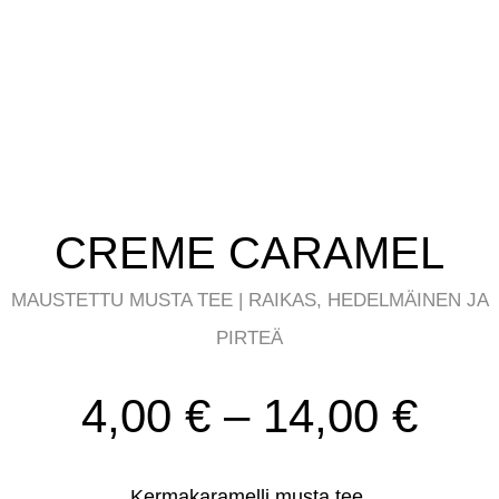
CREME CARAMEL
MAUSTETTU MUSTA TEE | RAIKAS, HEDELMÄINEN JA
PIRTEÄ
Hin
4,00
€
–
14,00
€
4,0
-
Kermakaramelli musta tee.