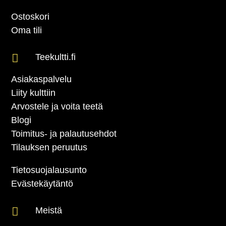
Ostoskori
Oma tili

Teekultti.fi
Asiakaspalvelu
Liity kulttiin
Arvostele ja voita teetä
Blogi
Toimitus- ja palautusehdot
Tilauksen peruutus
Tietosuojalausunto
Evästekäytäntö

Meistä