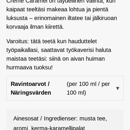
Crème Caramel on täydellinen valinta, kun
kaipaat teeltäsi makeaa lohtua ja pientä
luksusta – erinomainen iltatee tai jälkiruoan
korvaaja ilman kiirettä.
Varoitus: tätä teetä kun hauduttelet
työpaikallasi, saattavat työkaverisi haluta
maistaa teetäsi: siinä on aivan huiman
hurmaava tuoksu!
Ravintoarvot /
(per 100 ml / per
Näringsvärden
100 ml)
Ainesosat / Ingredienser: musta tee,
aromi, kerma-karamellipalat