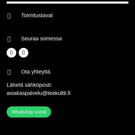

Toimitustavat

Seuraa somessa

Ota yhteyttä
Lähetä sähköposti:
asiakaspalvelu@teekultti.fi
WhatsApp viesti