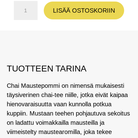
Chai
LISÄÄ OSTOSKORIIN
Maustepommi
määrä
TUOTTEEN TARINA
Chai Maustepommi on nimensä mukaisesti
täysiverinen chai-tee niille, jotka eivät kaipaa
hienovaraisuutta vaan kunnolla potkua
kuppiin. Mustaan teehen pohjautuva sekoitus
on ladattu voimakkailla mausteilla ja
viimeistelty maustearomilla, joka tekee