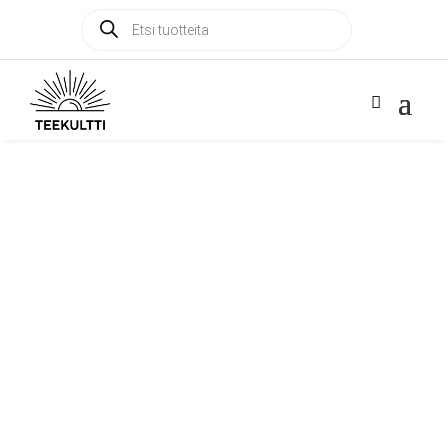
Products
Products

search
search