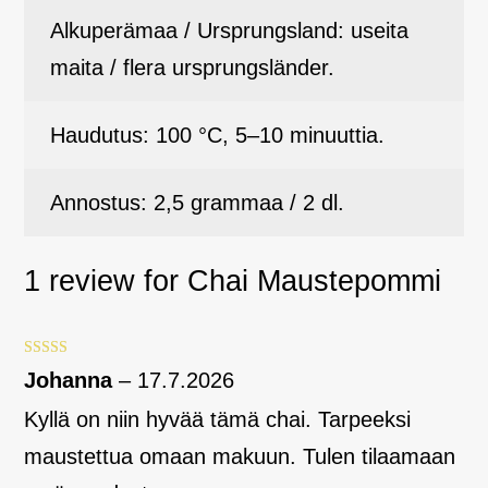
Alkuperämaa / Ursprungsland: useita
maita / flera ursprungsländer.
Haudutus: 100 °C, 5–10 minuuttia.
Annostus: 2,5 grammaa / 2 dl.
1 review for
Chai Maustepommi
Arvostelu
Johanna
–
17.7.2026
tuotteesta:
5
/ 5
Kyllä on niin hyvää tämä chai. Tarpeeksi
maustettua omaan makuun. Tulen tilaamaan