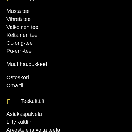
Musta tee
Vihreä tee
Valkoinen tee
Keltainen tee
Oolong-tee
Pu-erh-tee
Muut haudukkeet
Ostoskori
Oma tili

Teekultti.fi
Asiakaspalvelu
Liity kulttiin
Arvostele ja voita teetä