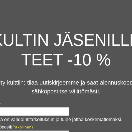
KULTIN JÄSENILL
TEET -10 %
ity kulttiin: tilaa uutiskirjeemme ja saat alennuskoo
sähköpostitse välittömästi.
e
ä on validointitarkoituksiin ja tulee jättää koskemattomaksi.
öposti
(Pakollinen)