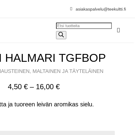

asiakaspalvelu@teekultti.fi
Products

search
 HALMARI TGFBOP
MAUSTEINEN, MALTAINEN JA TÄYTELÄINEN
Hintaluokka:
4,50
€
–
16,00
€
4,50 €
ta ja tuoreen leivän aromikas sielu.
-
16,00 €