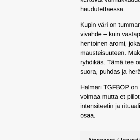
haudutettaessa.
Kupin väri on tumman
vivahde – kuin vastap
hentoinen aromi, jok
mausteisuuteen. Maku
ryhdikäs. Tämä tee o
suora, puhdas ja herä
Halmari TGFBOP on täy
voimaa mutta et piilo
intensiteetin ja ritua
osaa.