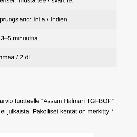
enser: musta tee / svart te.
rungsland: Intia / Indien.
3–5 minuuttia.
mmaa / 2 dl.
 arvio tuotteelle “Assam Halmari TGFBOP”
ei julkaista.
Pakolliset kentät on merkitty
*