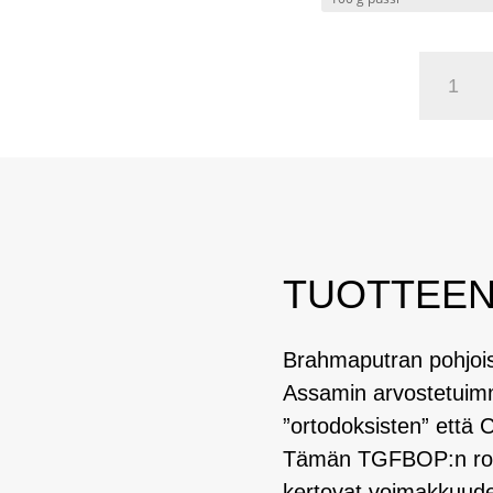
Assam
Halmari
TGFB
määrä
TUOTTEEN
Brahmaputran pohjoisr
Assamin arvostetuimm
”ortodoksisten” että 
Tämän TGFBOP:n rouhe
kertovat voimakkuude