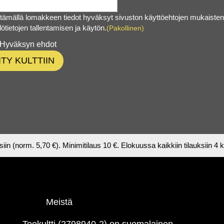
tämällä lomakkeen tiedot hyväksyt sivuston käyttöehtojen mukaisten
lötietojen tallentamisen ja käytön.
(Pakollinen)
Hyväksyn ehdot
IITY KULTTIIN
ksiin (norm. 5,70 €). Minimitilaus 10 €. Elokuussa kaikkiin tilauksiin 4
Meistä