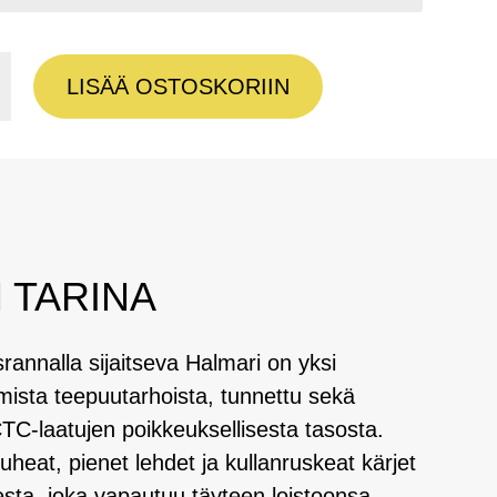
LISÄÄ OSTOSKORIIN
OP
 TARINA
annalla sijaitseva Halmari on yksi
ista teepuutarhoista, tunnettu sekä
CTC-laatujen poikkeuksellisesta tasosta.
at, pienet lehdet ja kullanruskeat kärjet
sta, joka vapautuu täyteen loistoonsa