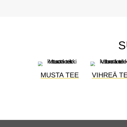
S
MUSTA TEE
VIHREÄ T