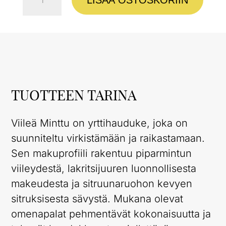
Minttu
määrä
TUOTTEEN TARINA
Viileä Minttu on yrttihauduke, joka on
suunniteltu virkistämään ja raikastamaan.
Sen makuprofiili rakentuu piparmintun
viileydestä, lakritsijuuren luonnollisesta
makeudesta ja sitruunaruohon kevyen
sitruksisesta sävystä. Mukana olevat
omenapalat pehmentävät kokonaisuutta ja