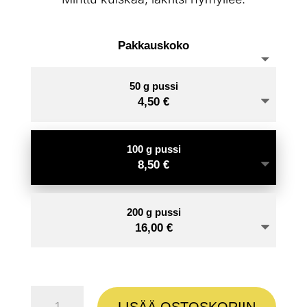
16,0
Pakkauskoko
50 g pussi
4,50
€
100 g pussi
8,50
€
200 g pussi
16,00
€
Viileä
LISÄÄ OSTOSKORIIN