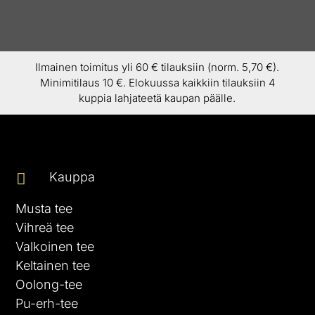
Ilmainen toimitus yli 60 € tilauksiin (norm. 5,70 €).
Minimitilaus 10 €. Elokuussa kaikkiin tilauksiin 4
kuppia lahjateetä kaupan päälle.
Kauppa

Musta tee
Vihreä tee
Valkoinen tee
Keltainen tee
Oolong-tee
Pu-erh-tee