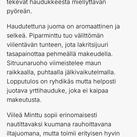
tekevät haudukkeesta miellyttävän
pyöreän.
Haudutettuna juoma on aromaattinen ja
selkeä. Piparminttu tuo välittömän
viilentävän tunteen, jota lakritsijuuri
tasapainottaa pehmeällä makeudella.
Sitruunaruoho viimeistelee maun
raikkaalla, puhtaalla jälkivaikutelmalla.
Lopputulos on ryhdikäs mutta helposti
juotava yrttihauduke, joka ei kaipaa
makeutusta.
Viileä Minttu sopii erinomaisesti
nautittavaksi kuumana rauhoittavana
iltajuomana, mutta toimii erityisen hyvin