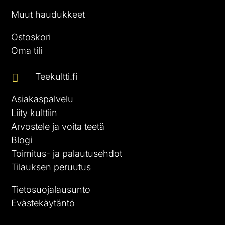
Muut haudukkeet
Ostoskori
Oma tili
Teekultti.fi

Asiakaspalvelu
Liity kulttiin
Arvostele ja voita teetä
Blogi
Toimitus- ja palautusehdot
Tilauksen peruutus
Tietosuojalausunto
Evästekäytäntö