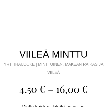
VIILEÄ MINTTU
YRTTIHAUDUKE | MINTTUINEN, MAKEAN RAIKAS JA
VIILEÄ
Hint
4,50
€
–
16,00
€
4,50
-
Minttu kuiskaa, lakritsi hymyilee.