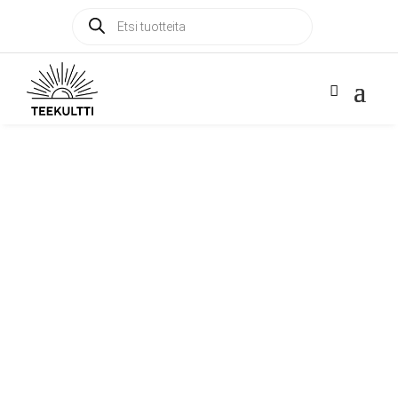
Products
Products

search
search