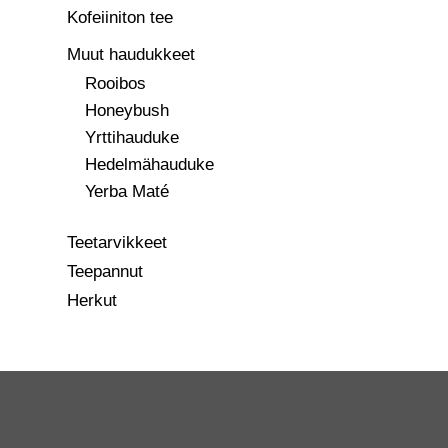
Kofeiiniton tee
Muut haudukkeet
Rooibos
Honeybush
Yrttihauduke
Hedelmähauduke
Yerba Maté
Teetarvikkeet
Teepannut
Herkut