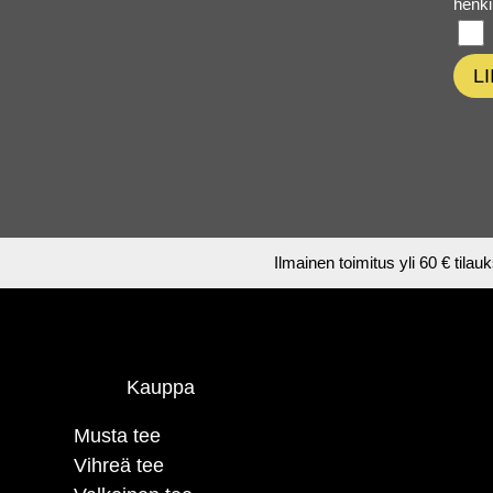
henki
L
Ilmainen toimitus yli 60 € tilau
Kauppa
Musta tee
Vihreä tee