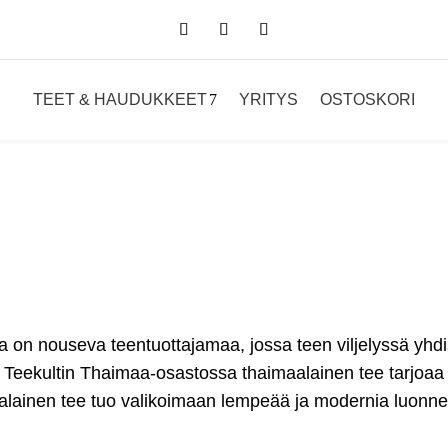
TEET & HAUDUKKEET
YRITYS
OSTOSKORI
 on nouseva teentuottajamaa, jossa teen viljelyssä yhdist
. Teekultin Thaimaa-osastossa thaimaalainen tee tarjoaa
lainen tee tuo valikoimaan lempeää ja modernia luonne