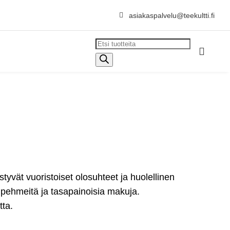

asiakaspalvelu@teekultti.fi
Products

search
yvät vuoristoiset olosuhteet ja huolellinen
 pehmeitä ja tasapainoisia makuja.
tta.