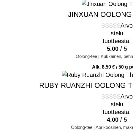
JINXUAN OOLONG
Arvo
stelu
tuotteesta:
5.00
/ 5
Oolong-tee | Kukkainen, peh
Alk.
8,50
€
/ 50 g p
RUBY RUANZHI OOLONG T
Arvo
stelu
tuotteesta:
4.00
/ 5
Oolong-tee | Aprikoosinen, make