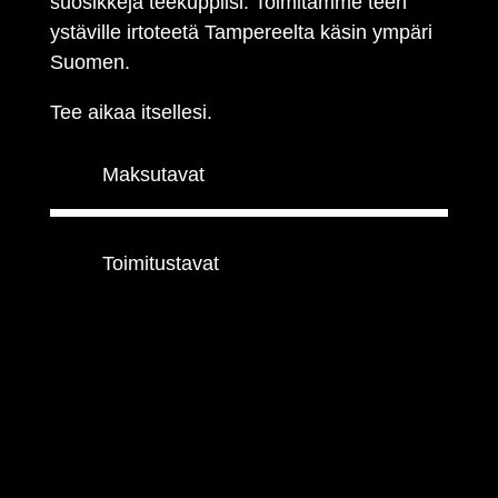
suosikkeja teekuppiisi. Toimitamme teen
ystäville irtoteetä Tampereelta käsin ympäri
Suomen.
Tee aikaa itsellesi.
Maksutavat
Toimitustavat