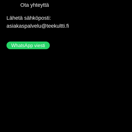
Ota yhteyttä
Lähetä sähköposti:
asiakaspalvelu@teekultti.fi
WhatsApp viesti