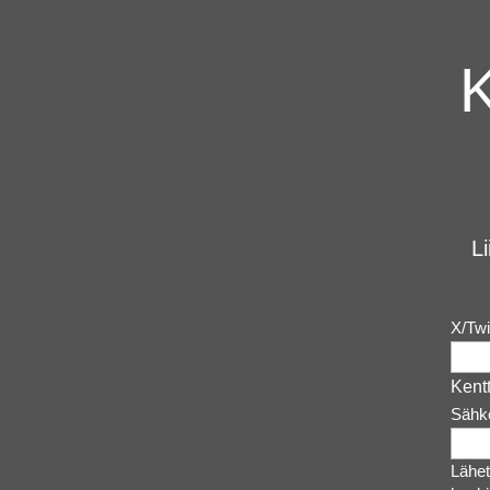
Li
X/Twi
Kentt
Sähk
Lähet