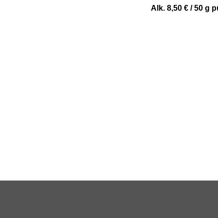
Alk.
8,50
€
/ 50 g p