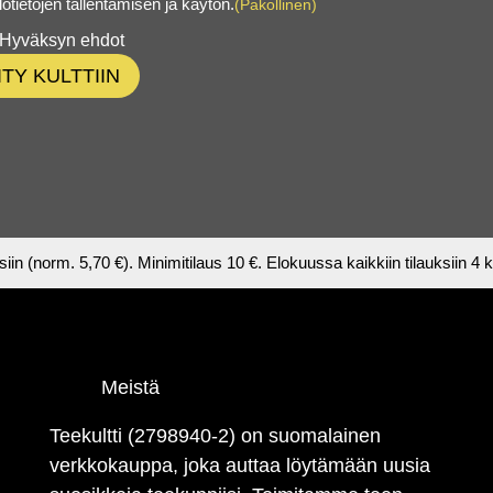
lötietojen tallentamisen ja käytön.
(Pakollinen)
Hyväksyn ehdot
IITY KULTTIIN
ksiin (norm. 5,70 €). Minimitilaus 10 €. Elokuussa kaikkiin tilauksiin 4
Meistä
Teekultti (2798940-2) on suomalainen
verkkokauppa, joka auttaa löytämään uusia