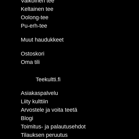
Valkoinen tee
Keltainen tee
Oolong-tee
Pu-erh-tee
Muut haudukkeet
Ostoskori
Oma tili
Teekultti.fi
Asiakaspalvelu
Liity kulttiin
Arvostele ja voita teetä
Blogi
Toimitus- ja palautusehdot
Tilauksen peruutus