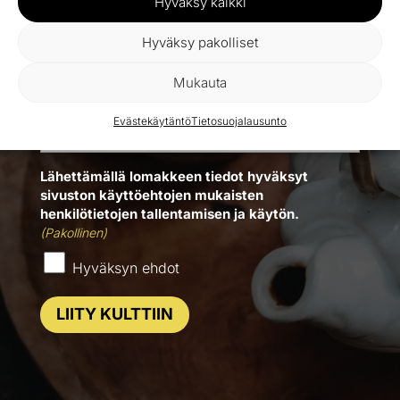
Hyväksy kaikki
saat alennuskoodin sähköpostitse
välittömästi.
Hyväksy pakolliset
Mukauta
Sähköposti
(Pakollinen)
Evästekäytäntö
Tietosuojalausunto
Lähettämällä lomakkeen tiedot hyväksyt
sivuston käyttöehtojen mukaisten
henkilötietojen tallentamisen ja käytön.
(Pakollinen)
Hyväksyn ehdot
LIITY KULTTIIN