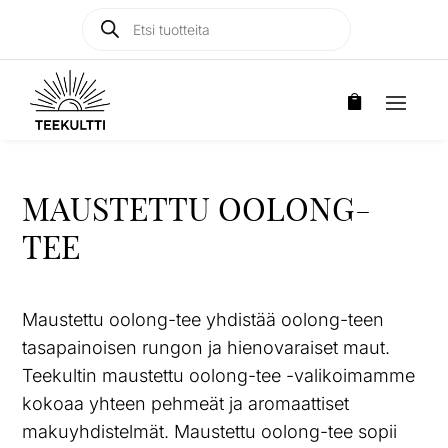
Products
Products

search
search
MAUSTETTU OOLONG-
TEE
Maustettu oolong-tee yhdistää oolong-teen
tasapainoisen rungon ja hienovaraiset maut.
Teekultin maustettu oolong-tee -valikoimamme
kokoaa yhteen pehmeät ja aromaattiset
makuyhdistelmät. Maustettu oolong-tee sopii