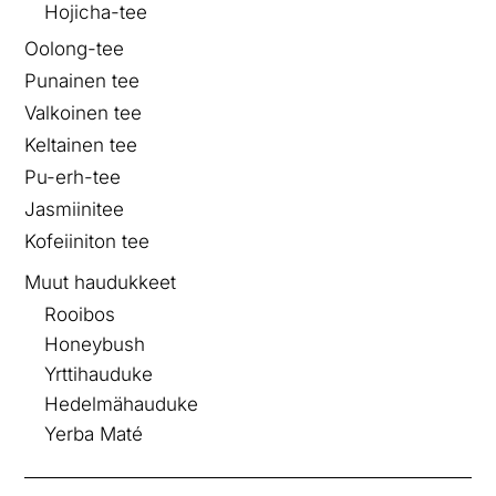
Hojicha-tee
Oolong-tee
Punainen tee
Valkoinen tee
Keltainen tee
Pu-erh-tee
Jasmiinitee
Kofeiiniton tee
Muut haudukkeet
Rooibos
Honeybush
Yrttihauduke
Hedelmähauduke
Yerba Maté