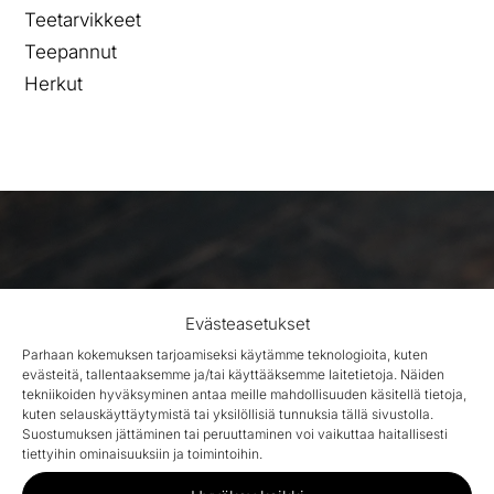
Teetarvikkeet
Teepannut
Herkut
Evästeasetukset
KULTIN JÄSENILLE
Parhaan kokemuksen tarjoamiseksi käytämme teknologioita, kuten
evästeitä, tallentaaksemme ja/tai käyttääksemme laitetietoja. Näiden
TEET -10 %
tekniikoiden hyväksyminen antaa meille mahdollisuuden käsitellä tietoja,
kuten selauskäyttäytymistä tai yksilöllisiä tunnuksia tällä sivustolla.
Suostumuksen jättäminen tai peruuttaminen voi vaikuttaa haitallisesti
tiettyihin ominaisuuksiin ja toimintoihin.
Liity kulttiin: tilaa uutiskirjeemme ja