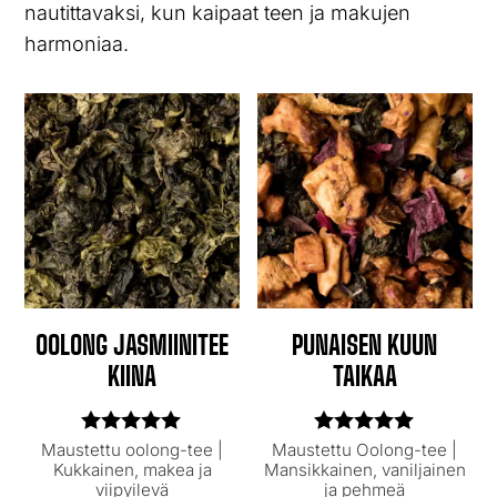
nautittavaksi, kun kaipaat teen ja makujen
harmoniaa.
OOLONG JASMIINITEE
PUNAISEN KUUN
KIINA
TAIKAA
Arvostelu
Arvostelu
Maustettu oolong-tee |
Maustettu Oolong-tee |
tuotteesta:
tuotteesta:
Kukkainen, makea ja
Mansikkainen, vaniljainen
5.00
5.00
viipyilevä
ja pehmeä