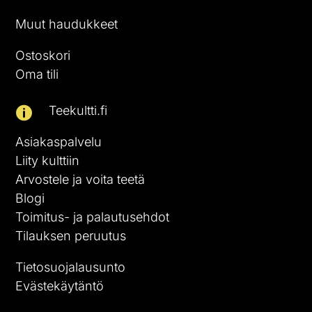
Muut haudukkeet
Ostoskori
Oma tili
Teekultti.fi

Asiakaspalvelu
Liity kulttiin
Arvostele ja voita teetä
Blogi
Toimitus- ja palautusehdot
Tilauksen peruutus
Tietosuojalausunto
Evästekäytäntö