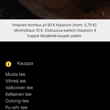
Ilmainen toimitus yli 60 € tilauksiin (norm. 5,70 €).
Minimitilaus 10 €. Elokuussa kaikkiin tilauksiin 4
kuppia lahjateetä kaupan päälle.
Kauppa

Musta tee
Vihreä tee
Valkoinen tee
Keltainen tee
Oolong-tee
Pu-erh-tee