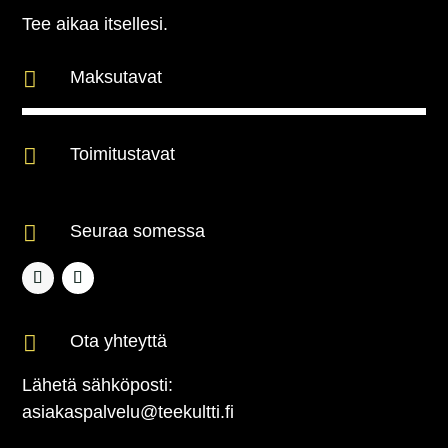
Tee aikaa itsellesi.

Maksutavat

Toimitustavat

Seuraa somessa

Ota yhteyttä
Lähetä sähköposti:
asiakaspalvelu@teekultti.fi