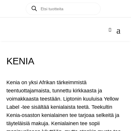
Products
Products

search
search
KENIA
Kenia on yksi Afrikan tärkeimmistä
teentuottajamaista, tunnettu kirkkaasta ja
voimakkaasta teestään. Liptonin kuuluisa Yellow
Label -tee sisältää kenialaista teetä. Teekultin
Kenia-osaston kenialainen tee tarjoaa selkeitä ja
täyteläisiä makuja. Kenialainen tee sopii