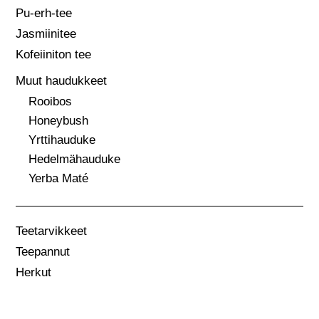
Pu-erh-tee
Jasmiinitee
Kofeiiniton tee
Muut haudukkeet
Rooibos
Honeybush
Yrttihauduke
Hedelmähauduke
Yerba Maté
Teetarvikkeet
Teepannut
Herkut