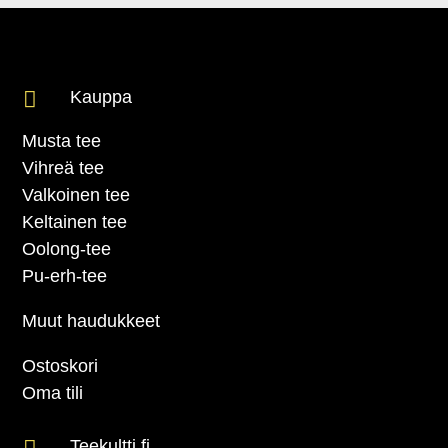

Kauppa
Musta tee
Vihreä tee
Valkoinen tee
Keltainen tee
Oolong-tee
Pu-erh-tee
Muut haudukkeet
Ostoskori
Oma tili
Teekultti.fi