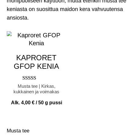
monipuoliseen käyttöön, mutta etenkin musta tee
keniasta on suosittua maidon kera vahvuutensa
ansiosta.
KAPRORET
GFOP KENIA
Arvostelu
Musta tee | Kirkas,
tuotteesta:
kukkainen ja voimakas
4.00
/ 5
Alk.
4,00
€
/ 50 g pussi
Musta tee