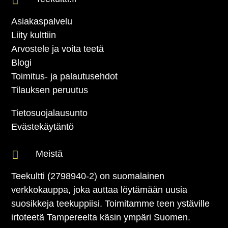

Asiakaspalvelu
Liity kulttiin
Arvostele ja voita teetä
Blogi
Toimitus- ja palautusehdot
Tilauksen peruutus
Tietosuojalausunto
Evästekäytäntö

Meistä
Teekultti (2798940-2) on suomalainen
verkkokauppa, joka auttaa löytämään uusia
suosikkeja teekuppiisi. Toimitamme teen ystäville
irtoteetä Tampereelta käsin ympäri Suomen.